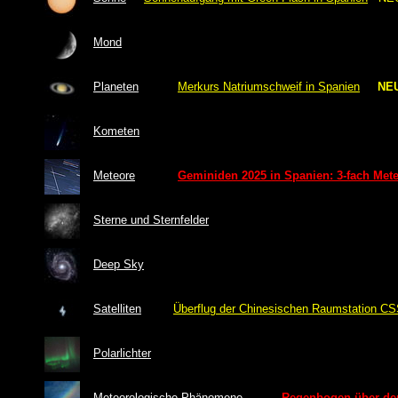
Mond
Planeten
Merkurs Natriumschweif in Spanien
NE
Kometen
Meteore
Geminiden 2025 in Spanien
: 3-fach Met
Sterne und Sternfelder
Deep Sky
Satelliten
Überflug der Chinesischen Raumstation CS
Polarlichter
Meteorologische Phänomene
Regenbogen über de